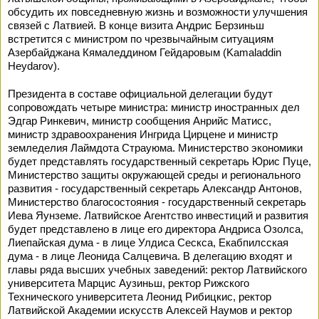
обсудить их повседневную жизнь и возможности улучшения
связей с Латвией. В конце визита Андрис Берзиньш
встретится с министром по чрезвычайным ситуациям
Азербайджана Кямаледдином Гейдаровым (Kamaladdin
Heydarov).
Президента в составе официальной делегации будут
сопровождать четыре министра: министр иностранных дел
Эдгар Ринкевич, министр сообщения Анрийс Матисс,
министр здравоохранения Ингрида Цирцене и министр
земледелия Лаймдота Страуюма. Министерство экономики
будет представлять государственный секретарь Юрис Пуце,
Министерство защиты окружающей среды и регионального
развития - государственный секретарь Александр Антонов,
Министерство благосостояния - государственный секретарь
Иева Яунземе. Латвийское Агентство инвестиций и развития
будет представлено в лице его директора Андриса Озолса,
Лиепайская дума - в лице Улдиса Сескса, Екабпилсская
дума - в лице Леонида Салцевича. В делегацию входят и
главы ряда высших учебных заведений: ректор Латвийского
университета Марцис Аузиньш, ректор Рижского
Технического университета Леонид Рибицкис, ректор
Латвийской Академии искусств Алексей Наумов и ректор