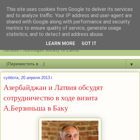
This site uses cookies from Google to deliver its services
and to analyze traffic. Your IP address and user-agent are
shared with Google along with performance and security
metrics to ensure quality of service, generate usage
statistics, and to detect and address abuse.
Latvijas azerbaidžāņu biedrību / Общество азербайджанцев
LEARN MORE
GOT IT
Латвии / Azerbaijan Society of Latvia
▼
суббота, 20 апреля 2013 г.
Азербайджан и Латвия обсудят
сотрудничество в ходе визита
А.Берзиньша в Баку