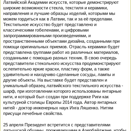
Латвийской Академии искусств, которые демонстрируют
широкие возможности стекла, текстиля и керамики,
направления и лучшие образцы изделий, которыми мы
можем гордиться как в Латвии, так и за её пределами.
Текстильное искусство будет представлено и
классическими гобеленами, и цифровыми
запрограммированными произведениями, и
пространственными объектами дизайна, созданными при
помощи оригинальных приемов. Отрасль керамики будет
представлена группами работ из различных материалов,
созданными с помощью разных техник. В свою очередь
представители стекольного искусства продемонстрируют
ослепительно яркие краски, пластику форм, а также
удивительно и находчиво сделанные сосуды, лампы и
другие объекты. На выставке будет представлен и
уникальный образец латвийского текстильного искусства -
шарф, при изготовлении которого использованы янтарные
нити, и который был создан при поддержке Риги как
культурной столицы Европы 2014 года. Автор янтарных
нитей - доктор инженерных наук Инга Ляшенко. Нитям
присущи лечебные свойства.
25 апреля Президент встретится с представителями
латышской общины, проживающими в Азербайджане, чтобы