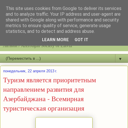
This site uses cookies from Google to deliver its services
and to analyze traffic. Your IP address and user-agent are
shared with Google along with performance and security
metrics to ensure quality of service, generate usage
statistics, and to detect and address abuse.
Latvijas azerbaidžāņu biedrību / Общество азербайджанцев
LEARN MORE
GOT IT
Латвии / Azerbaijan Society of Latvia
▼
понедельник, 22 апреля 2013 г.
Туризм является приоритетным
направлением развития для
Азербайджана - Всемирная
туристическая организация