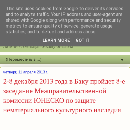
This site uses cookies from Google to deliver its services
and to analyze traffic. Your IP address and user-agent are
shared with Google along with performance and security
metrics to ensure quality of service, generate usage
statistics, and to detect and address abuse.
Latvijas azerbaidžāņu biedrību / Общество азербайджанцев
LEARN MORE
GOT IT
Латвии / Azerbaijan Society of Latvia
▼
четверг, 11 апреля 2013 г.
2-8 декабря 2013 года в Баку пройдет 8-е
заседание Межправительственной
комиссии ЮНЕСКО по защите
нематериального культурного наследия