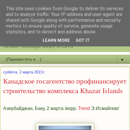
This site uses cookies from Google to deliver its services
and to analyze traffic. Your IP address and user-agent are
shared with Google along with performance and security
metrics to ensure quality of service, generate usage
statistics, and to detect and address abuse.
Latvijas azerbaidžāņu biedrību / Общество азербайджанцев
LEARN MORE
GOT IT
Латвии / Azerbaijan Society of Latvia
▼
суббота, 2 марта 2013 г.
Канадское госагентство профинансирует
строительство комплекса Khazar Islands
Азербайджан, Баку, 2 марта /корр.
Trend
Э.Исмайлов/