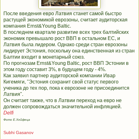
После введения евро Латвия станет самой быстро
растущей экономикой еврозоны, считает аудиторская
компания Ernst&Young Baltic.
В последнем квартале развитие всех трех балтийских
экономик превышало рост ВВП в остальном ЕС, и
Латвия была лидером. Однако среди стран еврозоны
лидирует Эстония, поскольку она единственная из стран
Балтии входит в монетарный союз.
По прогнозам Ernst&Young Baltic, рост ВВП Эстонии в
этом году составит 3%, в будущем году - 4%.
Как заявил партнер аудиторской компании Ивар
Кигемяги, "Эстония сохранит свой статус первого
ученика до тех пор, пока к еврозоне не присоединится
Латвия".
Он считает также, что в Латвии переход на евро не
должен сопровождаться значительной инфляцией.
Delfi
Фото Е.Хейфеца
Subhi Gasanov