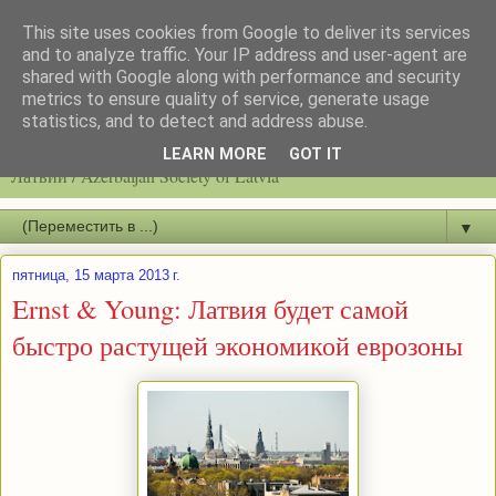
This site uses cookies from Google to deliver its services
and to analyze traffic. Your IP address and user-agent are
shared with Google along with performance and security
metrics to ensure quality of service, generate usage
statistics, and to detect and address abuse.
Latvijas azerbaidžāņu biedrību / Общество азербайджанцев
LEARN MORE
GOT IT
Латвии / Azerbaijan Society of Latvia
▼
пятница, 15 марта 2013 г.
Ernst & Young: Латвия будет самой
быстро растущей экономикой еврозоны