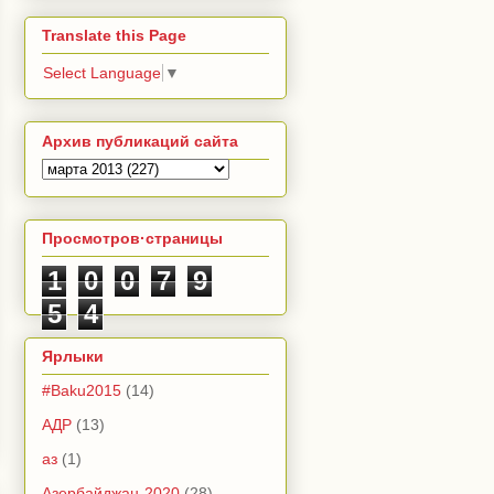
Translate this Page
Select Language
▼
Архив публикаций сайта
Просмотров·страницы
1
0
0
7
9
5
4
Ярлыки
#Baku2015
(14)
АДР
(13)
аз
(1)
Азербайджан-2020
(28)