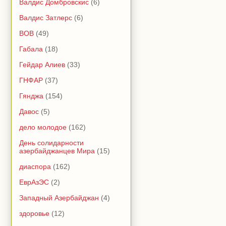
Валдис Домбровскис
(6)
Валдис Затлерс
(6)
ВОВ
(49)
Габала
(18)
Гейдар Алиев
(33)
ГНФАР
(37)
Гянджа
(154)
Давос
(5)
дело молодое
(162)
День солидарности
азербайджанцев Мира
(15)
диаспора
(162)
ЕврАзЭС
(2)
Западный Азербайджан
(4)
здоровье
(12)