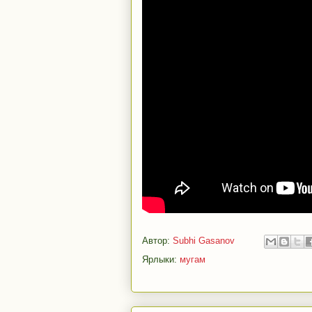
Автор:
Subhi Gasanov
Ярлыки:
мугам