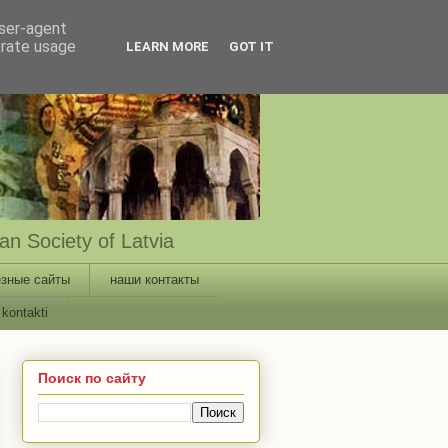
user-agent
erate usage
LEARN MORE
GOT IT
n Society of Latvia
зные сайты
наши контакты
kontakti
Поиск по сайту