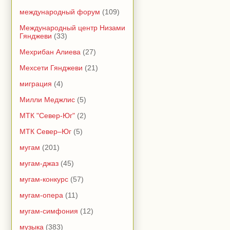
международный форум
(109)
Международный центр Низами
Гянджеви
(33)
Мехрибан Алиева
(27)
Мехсети Гянджеви
(21)
миграция
(4)
Милли Меджлис
(5)
МТК "Север-Юг"
(2)
МТК Север–Юг
(5)
мугам
(201)
мугам-джаз
(45)
мугам-конкурс
(57)
мугам-опера
(11)
мугам-симфония
(12)
музыка
(383)