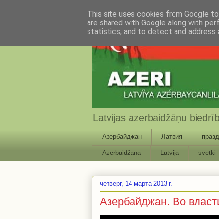
This site uses cookies from Google to 
are shared with Google along with per
statistics, and to detect and address 
Latvijas azerbaidžāņu biedr
Азербайджан
Латвия
празд
Azerbaidžāna
Latvija
svētki
четверг, 14 марта 2013 г.
Азербайджан. Во власт