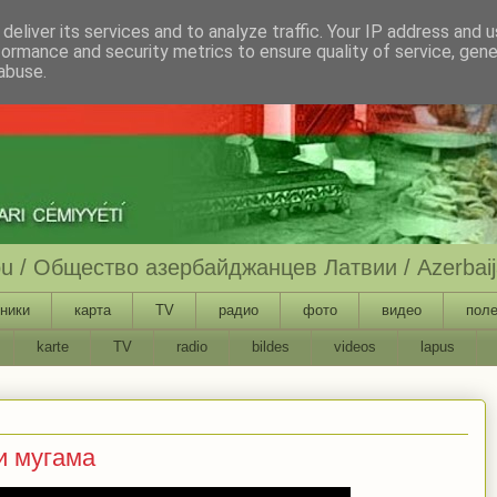
deliver its services and to analyze traffic. Your IP address and 
formance and security metrics to ensure quality of service, gen
abuse.
ību / Общество азербайджанцев Латвии / Azerbaija
ники
карта
TV
радио
фото
видео
поле
karte
TV
radio
bildes
videos
lapus
и мугама