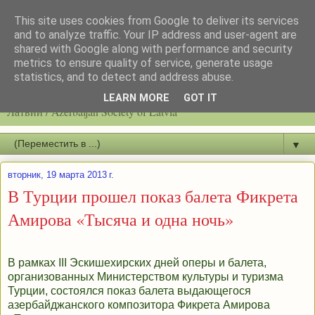
This site uses cookies from Google to deliver its services
and to analyze traffic. Your IP address and user-agent are
shared with Google along with performance and security
metrics to ensure quality of service, generate usage
statistics, and to detect and address abuse.
Latvijas azerbaidžāņu biedrību / Общество азербайджанцев
LEARN MORE
GOT IT
Латвии / Azerbaijan Society of Latvia
▼
вторник, 19 марта 2013 г.
В Турции прошел показ балета Фикрета
Амирова «Тысяча и одна ночь»
В рамках III Эскишехирских дней оперы и балета,
организованных Министерством культуры и туризма
Турции, состоялся показ балета выдающегося
азербайджанского композитора Фикрета Амирова