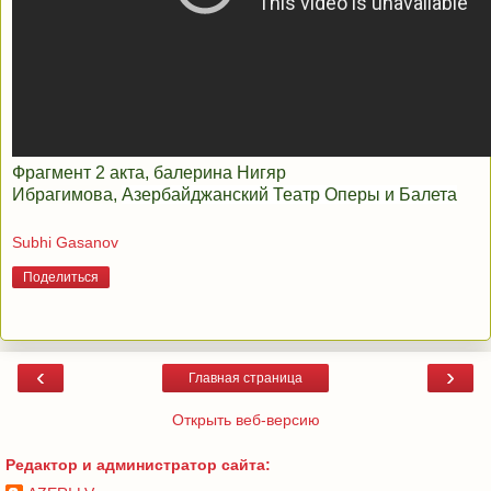
Фрагмент 2 акта, балерина Нигяр
Ибрагимова,
Азербайджанский Театр Оперы и Балета
Subhi Gasanov
Поделиться
‹
›
Главная страница
Открыть веб-версию
Редактор и администратор сайта: