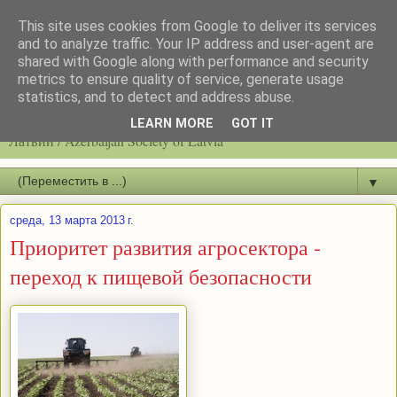
This site uses cookies from Google to deliver its services
and to analyze traffic. Your IP address and user-agent are
shared with Google along with performance and security
metrics to ensure quality of service, generate usage
statistics, and to detect and address abuse.
Latvijas azerbaidžāņu biedrību / Общество азербайджанцев
LEARN MORE
GOT IT
Латвии / Azerbaijan Society of Latvia
▼
среда, 13 марта 2013 г.
Приоритет развития агросектора -
переход к пищевой безопасности