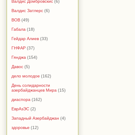
Валдис Домбровскис
(6)
Валдис Затлерс
(6)
ВОВ
(49)
Габала
(18)
Гейдар Алиев
(33)
ГНФАР
(37)
Гянджа
(154)
Давос
(5)
дело молодое
(162)
День солидарности
азербайджанцев Мира
(15)
диаспора
(162)
ЕврАзЭС
(2)
Западный Азербайджан
(4)
здоровье
(12)