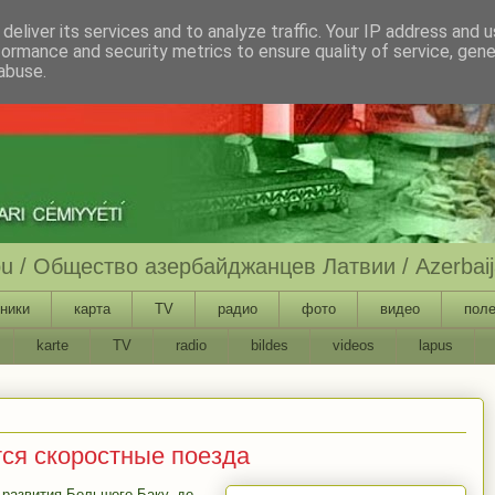
deliver its services and to analyze traffic. Your IP address and 
formance and security metrics to ensure quality of service, gen
abuse.
ību / Общество азербайджанцев Латвии / Azerbaija
ники
карта
TV
радио
фото
видео
поле
karte
TV
radio
bildes
videos
lapus
ся скоростные поезда
 развития Большого Баку, до