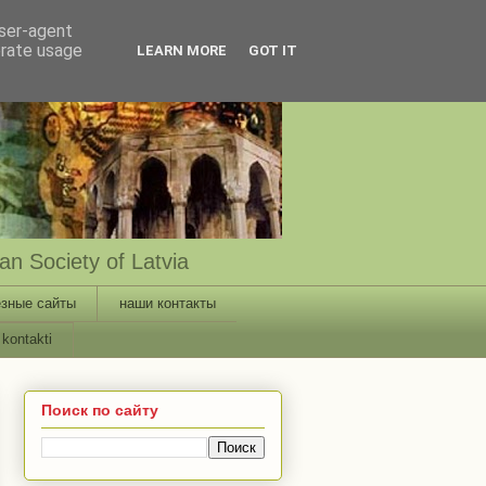
user-agent
erate usage
LEARN MORE
GOT IT
n Society of Latvia
зные сайты
наши контакты
kontakti
Поиск по сайту