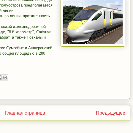
 полуострова предполагается
й линии.
ть по линии, протяженность
жарской железнодорожной
де, "8-й километр", Сабунчи,
абрат, а также Новханы и
акже Сумгайыт и Абшеронский
ию общей площадью в 280
Главная страница
Предыдущее