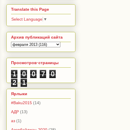
Translate this Page
Select Language
▼
Архив публикаций сайта
Просмотров·страницы
1
0
0
7
0
2
1
Ярлыки
#Baku2015
(14)
АДР
(13)
аз
(1)
Азербайджан-2020
(28)