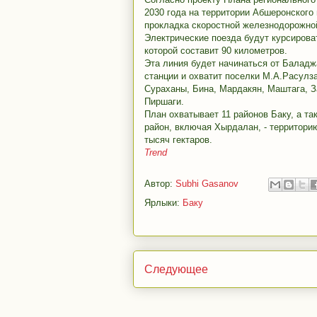
2030 года на территории Абшеронского
прокладка скоростной железнодорожно
Электрические поезда будут курсирова
которой составит 90 километров.
Эта линия будет начинаться от Балад
станции и охватит поселки М.А.Расулза
Сураханы, Бина, Мардакян, Маштага, З
Пиршаги.
План охватывает 11 районов Баку, а т
район, включая Хырдалан, - территор
тысяч гектаров.
Trend
Автор:
Subhi Gasanov
Ярлыки:
Баку
Следующее