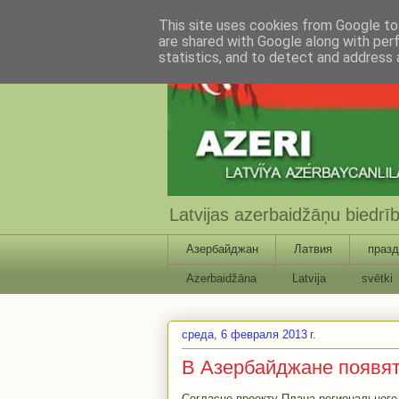
This site uses cookies from Google to 
are shared with Google along with per
statistics, and to detect and address 
Latvijas azerbaidžāņu biedr
Азербайджан
Латвия
празд
Azerbaidžāna
Latvija
svētki
среда, 6 февраля 2013 г.
В Азербайджане появят
Согласно проекту Плана регионального