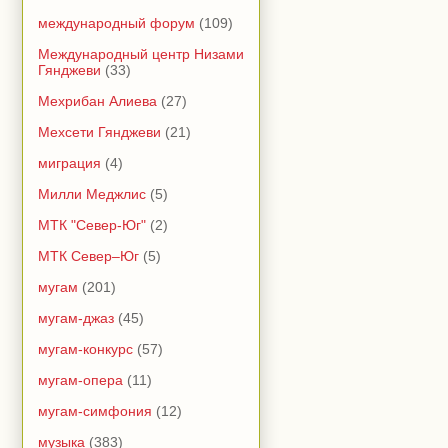
международный форум
(109)
Международный центр Низами
Гянджеви
(33)
Мехрибан Алиева
(27)
Мехсети Гянджеви
(21)
миграция
(4)
Милли Меджлис
(5)
МТК "Север-Юг"
(2)
МТК Север–Юг
(5)
мугам
(201)
мугам-джаз
(45)
мугам-конкурс
(57)
мугам-опера
(11)
мугам-симфония
(12)
музыка
(383)