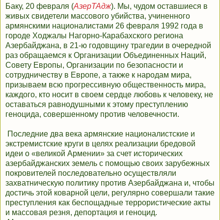
Баку, 20 февраля (
АзерТАдж
). Мы, чудом оставшиеся в
живых свидетели массового убийства, учиненного
армянскими националистами 26 февраля 1992 года в
городе Ходжалы Нагорно-Карабахского региона
Азербайджана, в 21-ю годовщину трагедии в очередной
раз обращаемся к Организации Объединенных Наций,
Совету Европы, Организации по безопасности и
сотрудничеству в Европе, а также к народам мира,
призываем всю прогрессивную общественность мира,
каждого, кто носит в своем сердце любовь к человеку, не
оставаться равнодушными к этому преступлению
геноцида, совершенному против человечности.
Последние два века армянские националистские и
экстремистские круги в целях реализации бредовой
идеи о «великой Армении» за счет исторических
азербайджанских земель с помощью своих зарубежных
покровителей последовательно осуществляли
захватническую политику против Азербайджана и, чтобы
достичь этой коварной цели, регулярно совершали такие
преступления как беспощадные террористические акты
и массовая резня, депортация и геноцид.