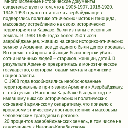
Многочисленные исторические документы
свидетельствуют о том, что в 1905-1907, 1918-1920,
1948-1953 годах сотни тысяч азербайджанцев
подверглись политике этнических чисток и геноцида,
массовому истреблению на своих исторических
территориях на Кавказе, были изгнаны с исконных
земель. В 1988-1989 годах более 250 тысяч
азербайджанцев, живших на своих историко-этнических
землях в Армении, все до единого были депортированы.
Во время этой кровавой акции были зверски убиты
сотни невинных людей – стариков, женщин, детей. В
результате Армения превратилась в моноэтническое
государство, о котором годами мечтали армянские
националисты.
С 1988 года возобновились необоснованные
территориальные притязания Армении к Азербайджану,
с этой целью в Нагорном Карабахе был дан ход не
имевшему никаких исторических и политических
оснований армянскому сепаратизму, что привело к
кровавому этническому противостоянию и массовым
человеческим трагедиям в регионе.
20 процентов азербайджанских земель, в том числе не
относящиеся к Нагорно-Карабахскому