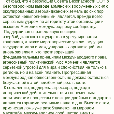
Тот факт, что 4 резолюции Совета Безопасности ООН о
безоговорочном выводе армянских вооруженных сил с
оккупированных азербайджанских земель до сих пор
остаются невыполненными, является, прежде всего,
серьезным ударом по авторитету этой организации и
вызовом Армении международному сообществу.
Поддерживая справедливую позицию
азербайджанского государства в урегулировании
конфликта, а также миротворческие усилия ведущих
государств мира и международных организаций, мы
вновь заявляем, что противоречащий
фундаментальным принципам международного права
агрессивный политический курс Армении является
серьезной угрозой для мира и спокойствия не только в
регионе, но и на всей планете. Прогрессивная
международная общественность не должна оставаться
безучастной к этой неизбежной реальности.
К сожалению, поддержка агрессора, подход к
исторической действительности и современным
политическим процессам с позиции двойных стандартов
являются горькими реалиями нашего дня. Вместе с тем,
армянская ложь уже разоблачается на мировом
масштабе, международное сообщество видит и