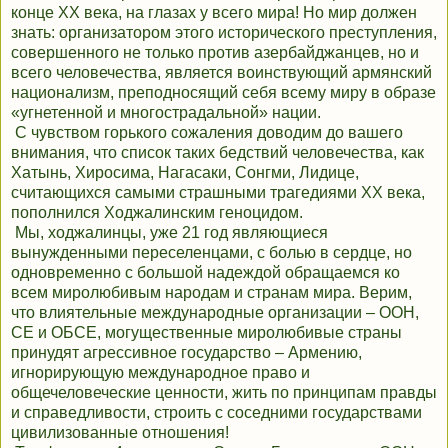
конце ХХ века, на глазах у всего мира! Но мир должен
знать: организатором этого исторического преступления,
совершенного не только против азербайджанцев, но и
всего человечества, является воинствующий армянский
национализм, преподносящий себя всему миру в образе
«угнетенной и многострадальной» нации.
С чувством горького сожаления доводим до вашего
внимания, что список таких бедствий человечества, как
Хатынь, Хиросима, Нагасаки, Сонгми, Лидице,
считающихся самыми страшными трагедиями ХХ века,
пополнился Ходжалинским геноцидом.
Мы, ходжалинцы, уже 21 год являющиеся
вынужденными переселенцами, с болью в сердце, но
одновременно с большой надеждой обращаемся ко
всем миролюбивым народам и странам мира. Верим,
что влиятельные международные организации – ООН,
СЕ и ОБСЕ, могущественные миролюбивые страны
принудят агрессивное государство – Армению,
игнорирующую международное право и
общечеловеческие ценности, жить по принципам правды
и справедливости, строить с соседними государствами
цивилизованные отношения!