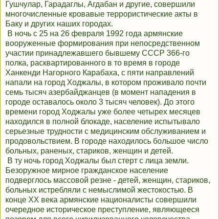
Гушчулар, Гарадаглы, Агдабан и другие, совершили
многочисленные кровавые террористические акты в
Баку и других наших городах.
В ночь с 25 на 26 февраля 1992 года армянские
вооруженные формирования при непосредственном
участии принадлежавшего бывшему СССР 366-го
полка, расквартированного в то время в городе
Ханкенди Нагорного Карабаха, с пяти направлений
напали на город Ходжалы, в котором проживало почти
семь тысяч азербайджанцев (в момент нападения в
городе оставалось около 3 тысяч человек). До этого
времени город Ходжалы уже более четырех месяцев
находился в полной блокаде, население испытывало
серьезные трудности с медицинским обслуживанием и
продовольствием. В городе находилось большое число
больных, раненых, стариков, женщин и детей.
В ту ночь город Ходжалы был стерт с лица земли.
Безоружное мирное гражданское население
подверглось массовой резне - детей, женщин, стариков,
больных истребляли с немыслимой жестокостью. В
конце ХХ века армянские националисты совершили
очередное историческое преступление, являющееся