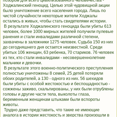
позором для всего цивилизованного человечества -
Ходжалинский геноцид. Целью этой чудовищной акции
было уничтожение всего населения города. Лишь по
чистой случайности некоторые жители Ходжалы
остались в живых, чтобы стать свидетелями истории.
В результате Ходжалинского геноцида были убиты 613
человек, более 1000 мирных жителей получили пулевые
ранения и стали инвалидами различной степени,
захвачены в заложники 1275 человек. Судьба 150 из них
до сегодняшнего дня остается неизвестной. Среди
убитых 106 женщин, 63 ребенка, 70 стариков. 76 человек
из тех, кто стали инвалидами - несовершеннолетние
мальчики и девочки.
В результате этого военно-политического преступления
полностью уничтожены 8 семей, 25 детей потеряли
обоих родителей, а 130 - одного из них. 56 шехидов
были убиты с особой жестокостью и беспощадностью -
сожжены заживо, скальпированы, у них были отрублены
головы и другие части тела, выколоты глаза,
беременным женщинам штыками были вспороты
животы.
Трудно даже представить, что такие не имеющие
аналога в истории жестокость и зверства произошли в