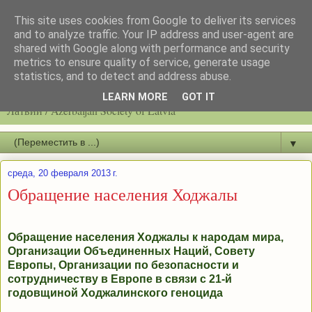
This site uses cookies from Google to deliver its services
and to analyze traffic. Your IP address and user-agent are
shared with Google along with performance and security
metrics to ensure quality of service, generate usage
statistics, and to detect and address abuse.
Latvijas azerbaidžāņu biedrību / Общество азербайджанцев
LEARN MORE
GOT IT
Латвии / Azerbaijan Society of Latvia
▼
среда, 20 февраля 2013 г.
Обращение населения Ходжалы
Обращение населения Ходжалы к народам мира,
Организации Объединенных Наций, Совету
Европы, Организации по безопасности и
сотрудничеству в Европе в связи с 21-й
годовщиной Ходжалинского геноцида