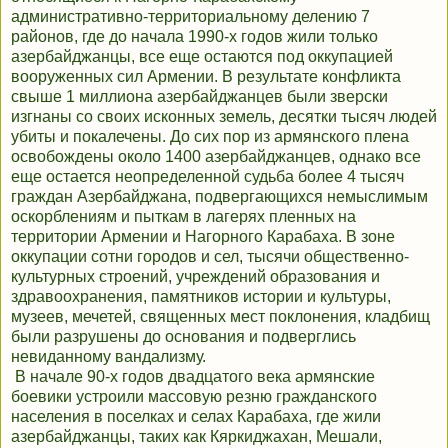
административно-территориальному делению 7
районов, где до начала 1990-х годов жили только
азербайджанцы, все еще остаются под оккупацией
вооруженных сил Армении. В результате конфликта
свыше 1 миллиона азербайджанцев были зверски
изгнаны со своих исконных земель, десятки тысяч людей
убиты и покалечены. До сих пор из армянского плена
освобождены около 1400 азербайджанцев, однако все
еще остается неопределенной судьба более 4 тысяч
граждан Азербайджана, подвергающихся немыслимым
оскорблениям и пыткам в лагерях пленных на
территории Армении и Нагорного Карабаха. В зоне
оккупации сотни городов и сел, тысячи общественно-
культурных строений, учреждений образования и
здравоохранения, памятников истории и культуры,
музеев, мечетей, священных мест поклонения, кладбищ
были разрушены до основания и подверглись
невиданному вандализму.
В начале 90-х годов двадцатого века армянские
боевики устроили массовую резню гражданского
населения в поселках и селах Карабаха, где жили
азербайджанцы, таких как Кяркиджахан, Мешали,