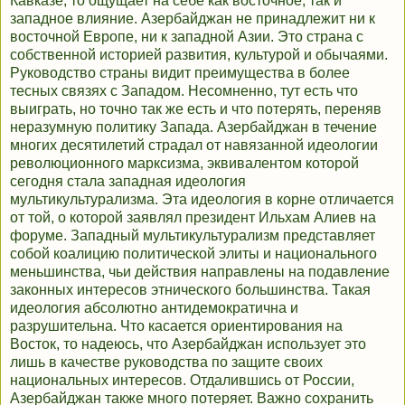
Кавказе, то ощущает на себе как восточное, так и
западное влияние. Азербайджан не принадлежит ни к
восточной Европе, ни к западной Азии. Это страна с
собственной историей развития, культурой и обычаями.
Руководство страны видит преимущества в более
тесных связях с Западом. Несомненно, тут есть что
выиграть, но точно так же есть и что потерять, переняв
неразумную политику Запада. Азербайджан в течение
многих десятилетий страдал от навязанной идеологии
революционного марксизма, эквивалентом которой
сегодня стала западная идеология
мультикультурализма. Эта идеология в корне отличается
от той, о которой заявлял президент Ильxaм Aлиeв на
форуме. Западный мультикультурализм представляет
собой коалицию политической элиты и национального
меньшинства, чьи действия направлены на подавление
законных интересов этнического большинства. Такая
идеология абсолютно антидемократична и
разрушительна. Что касается ориентирования на
Восток, то надеюсь, что Азербайджан использует это
лишь в качестве руководства по защите своих
национальных интересов. Отдалившись от России,
Азербайджан также много потеряет. Важно сохранить