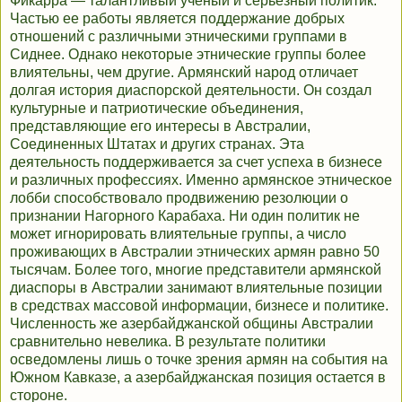
Фикарра — талантливый ученый и серьезный политик.
Частью ее работы является поддержание добрых
отношений с различными этническими группами в
Сиднее. Однако некоторые этнические группы более
влиятельны, чем другие. Армянский народ отличает
долгая история диаспорской деятельности. Он создал
культурные и патриотические объединения,
представляющие его интересы в Австралии,
Соединенных Штатах и других странах. Эта
деятельность поддерживается за счет успеха в бизнесе
и различных профессиях. Именно армянское этническое
лобби способствовало продвижению резолюции о
признании Нагорного Карабаха. Ни один политик не
может игнорировать влиятельные группы, а число
проживающих в Австралии этнических армян равно 50
тысячам. Более того, многие представители армянской
диаспоры в Австралии занимают влиятельные позиции
в средствах массовой информации, бизнесе и политике.
Численность же азербайджанской общины Австралии
сравнительно невелика. В результате политики
осведомлены лишь о точке зрения армян на события на
Южном Кавказе, а азербайджанская позиция остается в
стороне.