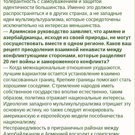
толерантность с самоуважением и защитой
идентичности большинства. Именно это должно
распространяться и в других странах, а не западные
идеи мультикультурализма, которые сосредоточены
исключительно на интересах меньшинства.
—
Армянское руководство заявляет, что армяне и
азербайджанцы, исходя из своей природы, не могут
сосуществовать вместе в одном регионе. Каков ваш
рецепт преодоления взаимной ненависти между
конфликтующими сторонами, которые разделяют
20 лет войны и замороженного конфликта?
— Когда межнациональные отношения ухудшаются,
лучшим вариантом остается установление взаимно
согласованных границ. Крепкие границы помогают стать
хорошими соседями. Стремление народов иметь
собственное государство вполне естественно, таким
образом, политика отражает национальные интересы.
Идеология западного мультикультурализма отрицает эту
основную истину, но также следует игнорировать
американскую и европейскую модели пособничества
национализму.
Несправедливость в приграничных районах между
Азербайджаном и Арменией восходит к советскому