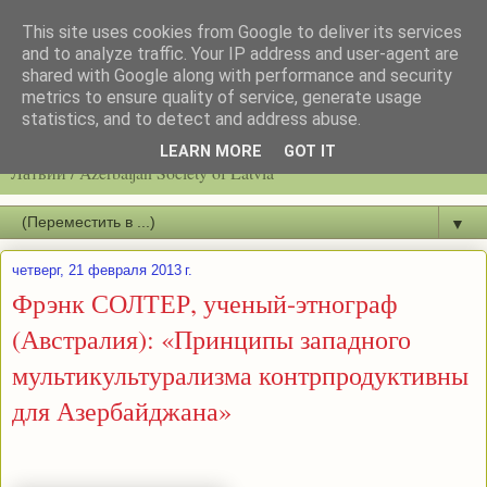
This site uses cookies from Google to deliver its services
and to analyze traffic. Your IP address and user-agent are
shared with Google along with performance and security
metrics to ensure quality of service, generate usage
statistics, and to detect and address abuse.
Latvijas azerbaidžāņu biedrību / Общество азербайджанцев
LEARN MORE
GOT IT
Латвии / Azerbaijan Society of Latvia
▼
четверг, 21 февраля 2013 г.
Фрэнк СОЛТЕР, ученый-этнограф
(Австралия): «Принципы западного
мультикультурализма контрпродуктивны
для Азербайджана»