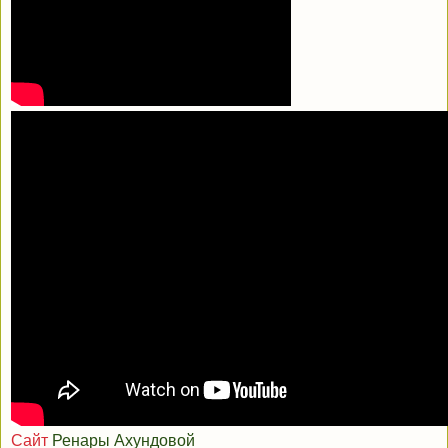
Сайт
Ренары Ахундовой