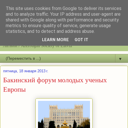
This site uses cookies from Google to deliver its services
and to analyze traffic. Your IP address and user-agent are
shared with Google along with performance and security
metrics to ensure quality of service, generate usage
statistics, and to detect and address abuse.
Latvijas azerbaidžāņu biedrību / Общество азербайджанцев
LEARN MORE
GOT IT
Латвии / Azerbaijan Society of Latvia
▼
пятница, 18 января 2013 г.
Бакинский форум молодых ученых
Европы