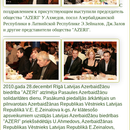
С
поздравлением к присутствующим выступили председатель
общества "АZERI" У.Ахмедов, посол Азербайджанской
Республики в Латвийской Республике Э.Зейналов, Дж.Залов
и другие представители общества "АZERI".
---------------------------------------
2010.gada 28.decembrī Rīgā Latvijas Azerbaidžāņu
biedrība "AZERI" atzīmēja Pasaules Azerbaidžāņu
solidaritātes dienu. Pasākumā piedalījās ārkārtējais un
pilnvarotais Azerbaidžānas Republikas Vēstnieks Latvijas
Republikā V.E. E.Zeinalova k-gs. Ar klātesošo
apsveikumiem uzstājās Latvijas Azerbaidžāņu biedrības
"AZERI" priekšsēdētājs U.Ahmedovs, Azerbaidžānas
Republikas Vēstnieks Latvijas Republikā E.Zeinalovs,