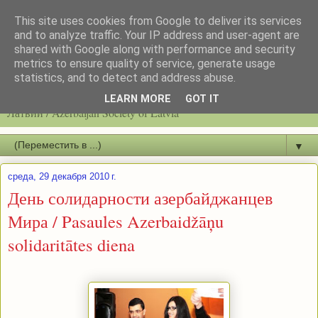
This site uses cookies from Google to deliver its services
and to analyze traffic. Your IP address and user-agent are
shared with Google along with performance and security
metrics to ensure quality of service, generate usage
statistics, and to detect and address abuse.
Latvijas azerbaidžāņu biedrību / Общество азербайджанцев
LEARN MORE
GOT IT
Латвии / Azerbaijan Society of Latvia
▼
среда, 29 декабря 2010 г.
День солидарности азербайджанцев
Мира / Pasaules Azerbaidžāņu
solidaritātes diena