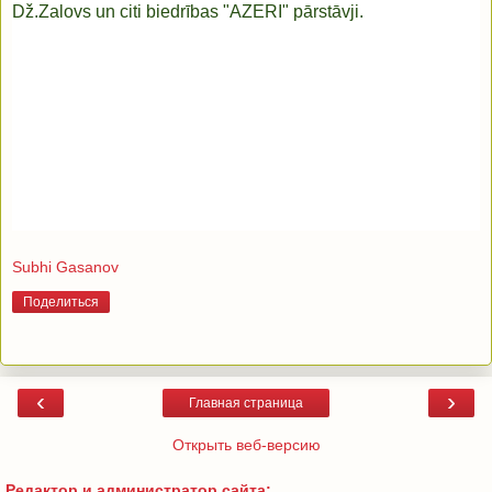
Dž.Zalovs un citi biedrības "AZERI" pārstāvji.
Subhi Gasanov
Поделиться
‹
›
Главная страница
Открыть веб-версию
Редактор и администратор сайта: