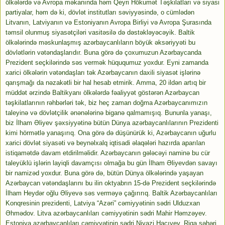
ölkələrdə və Avropa məkanında həm Qeyri Hökumət Təşkilatları və siyasi
partiyalar, həm də ki, dövlət institutları səviyyəsində, o cümlədən
Litvanın, Latviyanın və Estoniyanın Avropa Birliyi və Avropa Şurasında
təmsil olunmuş siyasətçiləri vasitəsilə də dəstəkləyəcəyik. Baltik
ölkələrində məskunlaşmış azərbaycanlıların böyük əksəriyyəti bu
dövlətlərin vətəndaşlarıdır. Buna görə də çoxumuzun Azərbaycanda
Prezident seçkilərində səs vermək hüququmuz yoxdur. Eyni zamanda
xarici ölkələrin vətəndaşları tək Azərbaycanın daxili siyasət işlərinə
qarışmağı da nəzakətli bir hal hesab etmirik. Amma, 20 ildən artıq bir
müddət ərzində Baltikyanı ölkələrdə fəaliyyət göstərən Azərbaycan
təşkilatlarının rəhbərləri tək, biz heç zaman doğma Azərbaycanımızın
taleyinə və dövlətçilik ənənələrinə biganə qalmamışıq. Bununla yanaşı,
biz İlham Əliyev şəxsiyyətinə bütün Dünya azərbaycanlılarının Prezidenti
kimi hörmətlə yanaşırıq. Ona görə də düşünürük ki, Azərbaycanın uğurlu
xarici dövlət siyasəti və beynəlxalq iqtisadi əlaqələri hazırda aparılan
istiqamətdə davam etdirilməlidir. Azərbaycanın gələcəyi naminə bu cür
taleyüklü işlərin layiqli davamçısı olmağa bu gün İlham Əliyevdən savayı
bir namizəd yoxdur. Buna görə də, bütün Dünya ölkələrində yaşayan
Azərbaycan vətəndaşlarını bu ilin oktyabrın 15-də Prezident seçkilərində
İlham Heydər oğlu Əliyevə səs verməyə çağırırıq. Baltik Azərbaycanlıları
Konqresinin prezidenti, Latviya “Azəri” cəmiyyətinin sədri Ulduzxan
Əhmədov. Litva azərbaycanlıları cəmiyyətinin sədri Mahir Həmzəyev.
Estoniya azərbaycanlıları cəmiyyətinin sədri Niyazi Hacıyev. Riqa şəhəri,