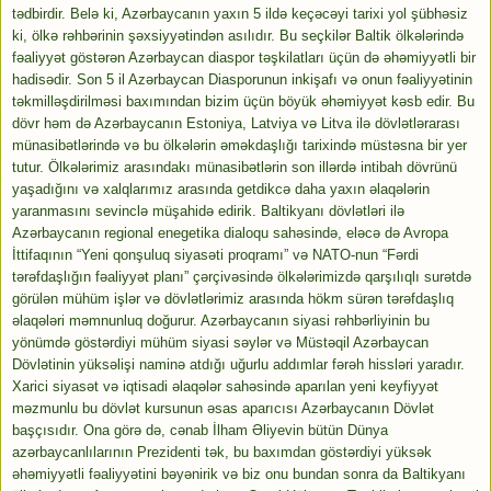
tədbirdir. Belə ki, Azərbaycanın yaxın 5 ildə keçəcəyi tarixi yol şübhəsiz
ki, ölkə rəhbərinin şəxsiyyətindən asılıdır. Bu seçkilər Baltik ölkələrində
fəaliyyət göstərən Azərbaycan diaspor təşkilatları üçün də əhəmiyyətli bir
hadisədir. Son 5 il Azərbaycan Diasporunun inkişafı və onun fəaliyyətinin
təkmilləşdirilməsi baxımından bizim üçün böyük əhəmiyyət kəsb edir. Bu
dövr həm də Azərbaycanın Estoniya, Latviya və Litva ilə dövlətlərarası
münasibətlərində və bu ölkələrin əməkdaşlığı tarixində müstəsna bir yer
tutur. Ölkələrimiz arasındakı münasibətlərin son illərdə intibah dövrünü
yaşadığını və xalqlarımız arasında getdikcə daha yaxın əlaqələrin
yaranmasını sevinclə müşahidə edirik. Baltikyanı dövlətləri ilə
Azərbaycanın regional enegetika dialoqu sahəsində, eləcə də Avropa
İttifaqının “Yeni qonşuluq siyasəti proqramı” və NATO-nun “Fərdi
tərəfdaşlığın fəaliyyət planı” çərçivəsində ölkələrimizdə qarşılıqlı surətdə
görülən mühüm işlər və dövlətlərimiz arasında hökm sürən tərəfdaşlıq
əlaqələri məmnunluq doğurur. Azərbaycanın siyasi rəhbərliyinin bu
yönümdə göstərdiyi mühüm siyasi səylər və Müstəqil Azərbaycan
Dövlətinin yüksəlişi naminə atdığı uğurlu addımlar fərəh hissləri yaradır.
Xarici siyasət və iqtisadi əlaqələr sahəsində aparılan yeni keyfiyyət
məzmunlu bu dövlət kursunun əsas aparıcısı Azərbaycanın Dövlət
başçısıdır. Ona görə də, cənab İlham Əliyevin bütün Dünya
azərbaycanlılarının Prezidenti tək, bu baxımdan göstərdiyi yüksək
əhəmiyyətli fəaliyyətini bəyənirik və biz onu bundan sonra da Baltikyanı