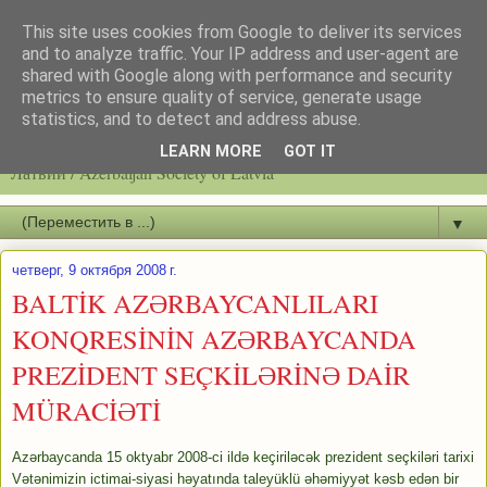
This site uses cookies from Google to deliver its services
and to analyze traffic. Your IP address and user-agent are
shared with Google along with performance and security
metrics to ensure quality of service, generate usage
statistics, and to detect and address abuse.
Latvijas azerbaidžāņu biedrību / Общество азербайджанцев
LEARN MORE
GOT IT
Латвии / Azerbaijan Society of Latvia
▼
четверг, 9 октября 2008 г.
BALTİK AZƏRBAYCANLILARI
KONQRESİNİN AZƏRBAYCANDA
PREZİDENT SEÇKİLƏRİNƏ DAİR
MÜRACİƏTİ
Azərbaycanda 15 oktyabr 2008-ci ildə keçiriləcək prezident seçkiləri tarixi
Vətənimizin ictimai-siyasi həyatında taleyüklü əhəmiyyət kəsb edən bir