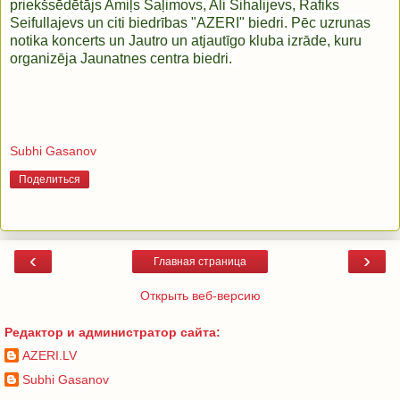
priekšsēdētājs Amiļs Saļimovs, Ali Šihalijevs, Rafiks
Seifullajevs un citi biedrības "AZERI" biedri. Pēc uzrunas
notika koncerts un Jautro un atjautīgo kluba izrāde, kuru
organizēja Jaunatnes centra biedri.
Subhi Gasanov
Поделиться
‹
›
Главная страница
Открыть веб-версию
Редактор и администратор сайта:
AZERI.LV
Subhi Gasanov