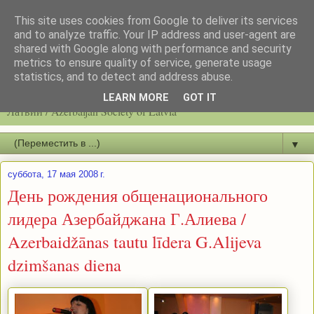
This site uses cookies from Google to deliver its services
and to analyze traffic. Your IP address and user-agent are
shared with Google along with performance and security
metrics to ensure quality of service, generate usage
statistics, and to detect and address abuse.
Latvijas azerbaidžāņu biedrību / Общество азербайджанцев
LEARN MORE
GOT IT
Латвии / Azerbaijan Society of Latvia
▼
суббота, 17 мая 2008 г.
День рождения общенационального
лидера Азербайджана Г.Алиева /
Azerbaidžānas tautu līdera G.Alijeva
dzimšanas diena