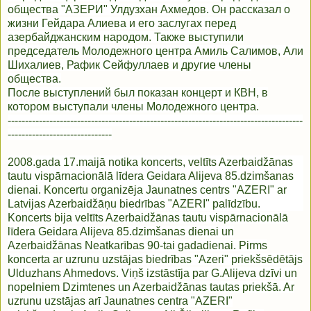
общества "АЗЕРИ" Улдузхан Ахмедов. Он рассказал о
жизни Гейдара Алиева и его заслугах перед
азербайджанским народом. Также выступили
председатель Молодежного центра Амиль Салимов, Али
Шихалиев, Рафик Сейфуллаев и другие члены
общества.
После выступлений был показан концерт и КВН, в
котором выступали члены Молодежного центра.
-------------------------------------------------------------------------------------
------------------------------
2008.gada 17.maijā notika koncerts, veltīts Azerbaidžānas
tautu vispārnacionālā līdera Geidara Alijeva 85.dzimšanas
dienai. Koncertu organizēja Jaunatnes centrs "AZERI" ar
Latvijas Azerbaidžāņu biedrības "AZERI" palīdzību.
Koncerts bija veltīts Azerbaidžānas tautu vispārnacionālā
līdera Geidara Alijeva 85.dzimšanas dienai un
Azerbaidžānas Neatkarības 90-tai gadadienai. Pirms
koncerta ar uzrunu uzstājas biedrības "Azeri" priekšsēdētājs
Ulduzhans Ahmedovs. Viņš izstāstīja par G.Alijeva dzīvi un
nopelniem Dzimtenes un Azerbaidžānas tautas priekšā. Ar
uzrunu uzstājas arī Jaunatnes centra "AZERI"